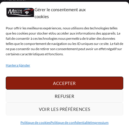
VOLVO PENTA / OMC
Gérer le consentement aux
cookies
My Account
Pour offrir les meilleures expériences, nous utilisons des technologies telles
que les cookies pour stocker et/ou accéder aux informations des appareils. Le
fait de consentir à ces technologies nous permettra de traiter des données
telles que le comportement de navigation ou les ID uniques sur ce site. Le fait de
ne pas consentir ou de retirer son consentement peut avoir un effet négatif sur
certaines caractéristiques et fonctions.
Visa
PayPal
MasterCard
Sepa
Visa
2
Hantera tjänster
Copyright 2026 ©
Marine Motors
ACCEPTER
Français
English
Deutsch
Dansk
Español
Italiano
Português
Polski
REFUSER
Nederlands
Svenska
VOIR LES PRÉFÉRENCES
Politique de cookies
Politique de confidentialité
Impressium