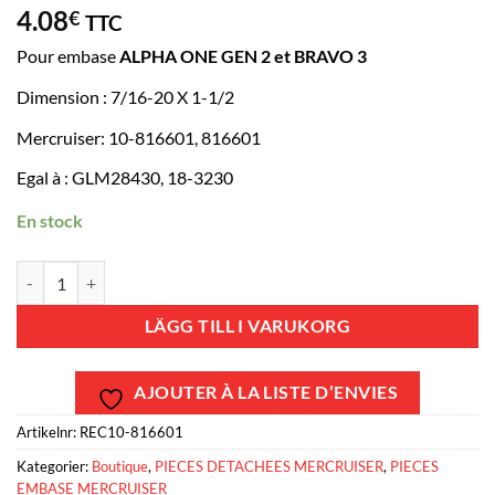
4.08
€
TTC
Pour embase
ALPHA ONE GEN 2 et BRAVO 3
Dimension : 7/16-20 X 1-1/2
Mercruiser: 10-816601, 816601
Egal à : GLM28430, 18-3230
En stock
REC10-816601 - Boulon embase 7/16-20 X 1-1/2 - ALPHA ONE GEN 2
LÄGG TILL I VARUKORG
AJOUTER À LA LISTE D’ENVIES
Artikelnr:
REC10-816601
Kategorier:
Boutique
,
PIECES DETACHEES MERCRUISER
,
PIECES
EMBASE MERCRUISER