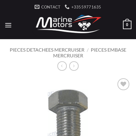
Skip
CONTACT
+33559771635
to
content
0
PIECES DETACHEES MERCRUISER
/
PIECES EMBASE
MERCRUISER
AJOUTER
À LA
LISTE
D’ENVIES