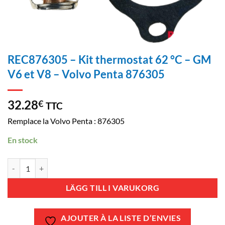
REC876305 – Kit thermostat 62 °C – GM
V6 et V8 – Volvo Penta 876305
32.28
€
TTC
Remplace la Volvo Penta : 876305
En stock
REC876305 - Kit thermostat 62 °C - GM V6 et V8 - Volvo Penta 8763
LÄGG TILL I VARUKORG
AJOUTER À LA LISTE D’ENVIES