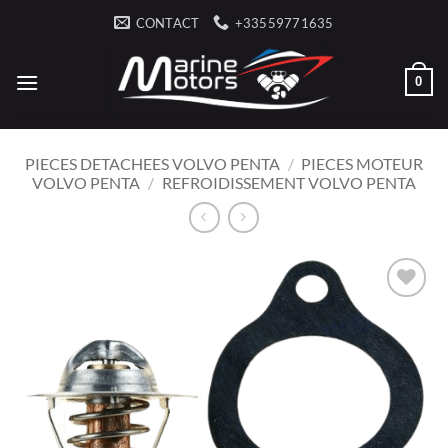
Skip
CONTACT
+33559771635
to
content
0
PIECES DETACHEES VOLVO PENTA
/
PIECES MOTEUR
VOLVO PENTA
/
REFROIDISSEMENT VOLVO PENTA
AJOUTER
À LA
LISTE
D’ENVIES