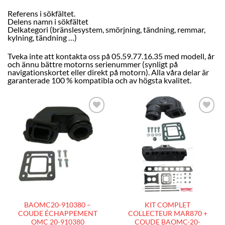
Referens i sökfältet.
Delens namn i sökfältet
Delkategori (bränslesystem, smörjning, tändning, remmar,
kylning, tändning …)
Tveka inte att kontakta oss på 05.59.77.16.35 med modell, år
och ännu bättre motorns serienummer (synligt på
navigationskortet eller direkt på motorn). Alla våra delar är
garanterade 100 % kompatibla och av högsta kvalitet.
AJOUTER
AJOUTER
À LA
À LA
LISTE
LISTE
D’ENVIES
D’ENVIES
BAOMC20-910380 –
KIT COMPLET
COUDE ÉCHAPPEMENT
COLLECTEUR MAR870 +
OMC 20-910380
COUDE BAOMC-20-