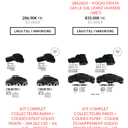
3862603 – VOLVO PENTA
GM L4 3.0L (JOINT HUMIDE
/ WET)
286.90
€
835.00
€
TTC
TTC
En stock
En stock
LÄGG TILL I VARUKORG
LÄGG TILL I VARUKORG
AJOUTER
AJOUTER
À LA
À LA
LISTE
LISTE
D’ENVIES
D’ENVIES
KIT COMPLET
KIT COMPLET
COLLECTEURS 86894 +
COLLECTEURS 94035 +
COUDES 87037 VOLVO
COUDES 93784 – COUDE
PENTA – GM 262 CID – V6
ÉCHAPPEMENT VOLVO