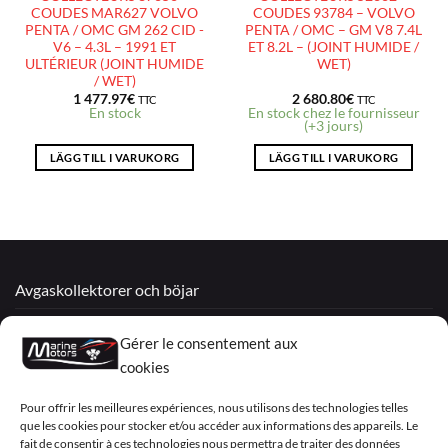
COUDES MAR627 VOLVO
COUDES 93784 – VOLVO
PENTA / OMC GM 262 CID -
PENTA / OMC – GM V8 7.4L
V6 – 4.3L – 1991 ET
ET 8.2L – (JOINT HUMIDE /
ULTÉRIEUR (JOINT HUMIDE
WET)
/ WET)
1 477.97
€
2 680.80
€
TTC
TTC
En stock
En stock chez le fournisseur
(+3 jours)
LÄGG TILL I VARUKORG
LÄGG TILL I VARUKORG
Avgaskollektorer och böjar
Återtillverkade motorer
Gérer le consentement aux
Mercruiser
cookies
VOLVO PENTA / OMC
Pour offrir les meilleures expériences, nous utilisons des technologies telles
que les cookies pour stocker et/ou accéder aux informations des appareils. Le
fait de consentir à ces technologies nous permettra de traiter des données