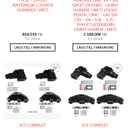
– 4.3L – 1993 ET
PENTA ET OMC V6 – V8
ANTÉRIEUR + (JOINTS
GM ET V8 FORD (JOINT
HUMIDES / WET)
HUMIDE / WET) VOLVO
PENTA / OMC – GM 350
CID – V8 – 5.0L – 5.7L –
1994 ET ULTÉRIEURS
(JOINT HUMIDE / WET)
856.01
€
1 188.00
€
TTC
TTC
En stock
En stock
LÄGG TILL I VARUKORG
LÄGG TILL I VARUKORG
AJOUTER
AJOUTER
À LA
À LA
LISTE
LISTE
D’ENVIES
D’ENVIES
KIT COMPLET
KIT COMPLET