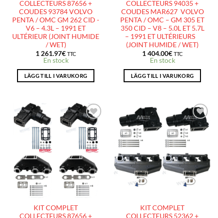
COLLECTEURS 87656 +
COLLECTEURS 94035 +
COUDES 93784 VOLVO
COUDES MAR627 VOLVO
PENTA / OMC GM 262 CID -
PENTA / OMC – GM 305 ET
V6 – 4.3L – 1991 ET
350 CID – V8 – 5.0L ET 5.7L
ULTÉRIEUR (JOINT HUMIDE
– 1991 ET ULTÉRIEURS
/ WET)
(JOINT HUMIDE / WET)
1 261.97
€
1 404.00
€
TTC
TTC
En stock
En stock
LÄGG TILL I VARUKORG
LÄGG TILL I VARUKORG
AJOUTER
AJOUTER
À LA
À LA
LISTE
LISTE
D’ENVIES
D’ENVIES
KIT COMPLET
KIT COMPLET
COLLECTEURS 87656 +
COLLECTEURS 52362 +