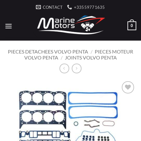
Skip
CONTACT
+33559771635
to
content
0
PIECES DETACHEES VOLVO PENTA
/
PIECES MOTEUR
VOLVO PENTA
/
JOINTS VOLVO PENTA
AJOUTER
À LA
LISTE
D’ENVIES