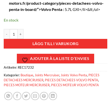
motors.fr/product-category/pieces-detachees-volvo-
penta-in-board/”>Volvo Penta :
5.7L GXI</li>&lt;/ul>
En stock
REC17232 - Pochette joint haut moteur GM V8 5.7L Vortec gen+ Merc
LÄGG TILL I VARUKORG
AJOUTER À LA LISTE D’ENVIES
Artikelnr:
REC17232
Kategorier:
Boutique
,
Joints Mercruiser
,
Joints Volvo Penta
,
PIECES
DETACHEES MERCRUISER
,
PIECES DETACHEES VOLVO PENTA
,
PIECES MOTEUR MERCRUISER
,
PIECES MOTEUR VOLVO PENTA