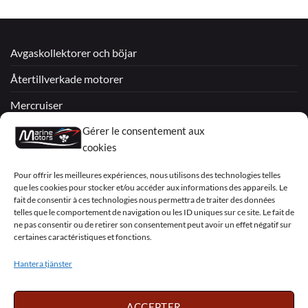
Avgaskollektorer och böjar
Återtillverkade motorer
Mercruiser
VOLVO PENTA / OMC
Gérer le consentement aux
cookies
My Account
Pour offrir les meilleures expériences, nous utilisons des technologies telles
que les cookies pour stocker et/ou accéder aux informations des appareils. Le
fait de consentir à ces technologies nous permettra de traiter des données
telles que le comportement de navigation ou les ID uniques sur ce site. Le fait de
ne pas consentir ou de retirer son consentement peut avoir un effet négatif sur
certaines caractéristiques et fonctions.
Visa
PayPal
MasterCard
Sepa
Visa
2
Hantera tjänster
Copyright 2026 ©
Marine Motors
ACCEPTER
Français
English
Deutsch
Dansk