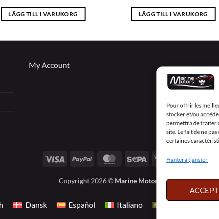
LÄGG TILL I VARUKORG
LÄGG TILL I VARUKORG
My Account
Pour offrir les meill
stocker et/ou accéder
permettra de traiter
site. Le fait de ne p
certaines caractérist
Visa
PayPal
MasterCard
Sepa
Visa
Hantera tjänster
2
Copyright 2026 ©
Marine Motors
ACCEPT
h
Dansk
Español
Italiano
Português