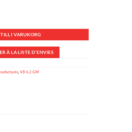
 6.2L V8 377 CID - Vortec - Type GM377-LFI-NH - Culasses neuves mäng
TILL I VARUKORG
R À LA LISTE D’ENVIES
nufacturés
,
V8 6.2 GM