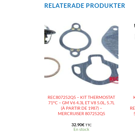
RELATERADE PRODUKTER
AJOUTER
AJOUTER
À LA
À LA
LISTE
LISTE
D’ENVIES
D’ENVIES
R MARIN
REC807252Q5 – KIT THERMOSTAT
 – GM 4.3L V6 –
71°C – GM V6 4.3L ET V8 5.0L, 5.7L
EC – TYPE GM262-
(À PARTIR DE 1987) –
RE
2007 ET +
MERCRUISER 807252Q5
.00
€
32.90
€
TTC
TTC
e fournisseur (+3
En stock
urs)