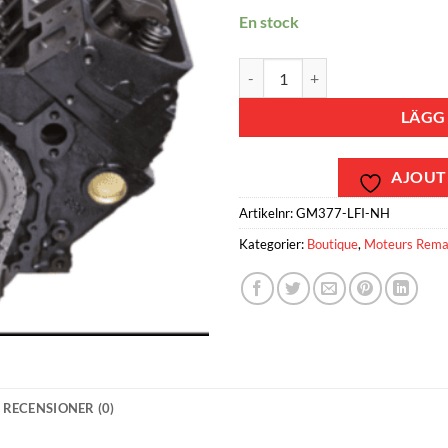
En stock
Moteur marin reconditionné - GM
LÄGG 
AJOUTE
Artikelnr:
GM377-LFI-NH
Kategorier:
Boutique
,
Moteurs Rema
RECENSIONER (0)