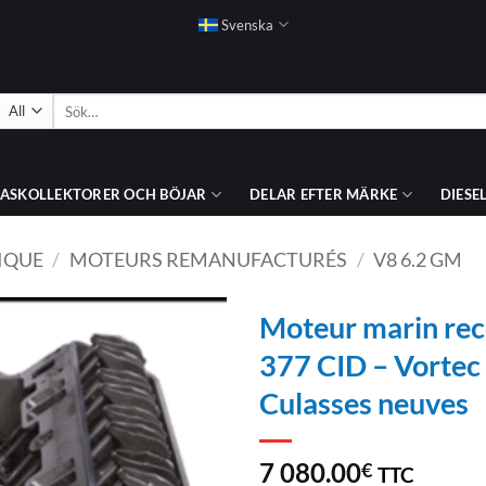
Svenska
Sök
efter:
ASKOLLEKTORER OCH BÖJAR
DELAR EFTER MÄRKE
DIESE
IQUE
/
MOTEURS REMANUFACTURÉS
/
V8 6.2 GM
Moteur marin rec
377 CID – Vorte
AJOUTER
Culasses neuves
À LA
LISTE
D’ENVIES
7 080.00
€
TTC