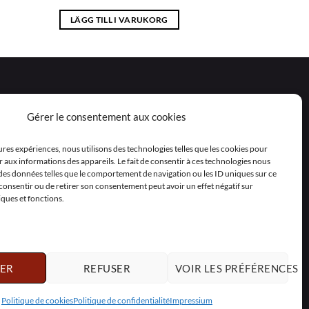
LÄGG TILL I VARUKORG
Gérer le consentement aux cookies
eures expériences, nous utilisons des technologies telles que les cookies pour
 aux informations des appareils. Le fait de consentir à ces technologies nous
 des données telles que le comportement de navigation ou les ID uniques sur ce
as consentir ou de retirer son consentement peut avoir un effet négatif sur
iques et fonctions.
ER
REFUSER
VOIR LES PRÉFÉRENCES
Polski
Nederlands
Svenska
Politique de cookies
Politique de confidentialité
Impressium