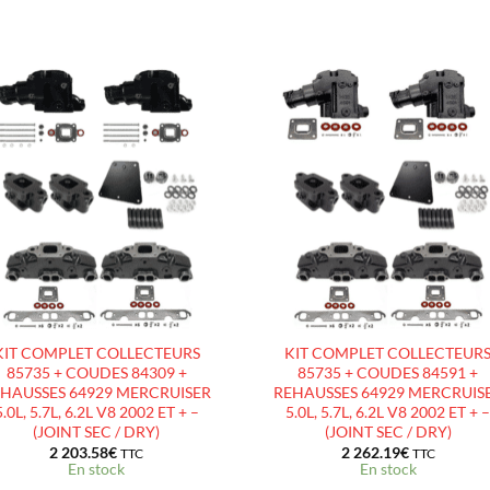
AJOUTER
AJOUTE
À LA
À LA
LISTE
LISTE
D’ENVIES
D’ENVIES
KIT COMPLET COLLECTEURS
KIT COMPLET COLLECTEUR
85735 + COUDES 84309 +
85735 + COUDES 84591 +
HAUSSES 64929 MERCRUISER
REHAUSSES 64929 MERCRUIS
5.0L, 5.7L, 6.2L V8 2002 ET + –
5.0L, 5.7L, 6.2L V8 2002 ET + 
(JOINT SEC / DRY)
(JOINT SEC / DRY)
2 203.58
€
2 262.19
€
TTC
TTC
En stock
En stock