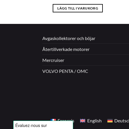
 I VARUKORG
LÄGG TILL I VARUKORG
Avgaskollektorer och böjar
Återtillverkade motorer
Mercruiser
VOLVO PENTA / OMC
Français
English
Deutsc