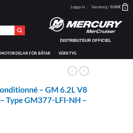
Logga in
Varukorg /
0.00
€
0
DISTRIBUTEUR OFFICIEL
LMOTORDELAR FÖR BÅTAR
VERKTYG
onditionné – GM 6.2L V8
c – Type GM377-LFI-NH –