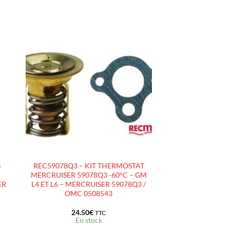
R
AJOUTER
À LA
LISTE
D’ENVIES
S
REC59078Q3 – KIT THERMOSTAT
MERCRUISER 59078Q3 -60°C – GM
ER
L4 ET L6 – MERCRUISER 59078Q3 /
–
OMC 0508543
24.50
€
TTC
En stock