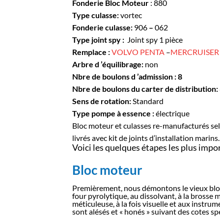
Fonderie Bloc Moteur
: 880
Type culasse:
vortec
Fonderie culasse:
906
–
062
Type joint spy :
Joint spy 1 pièce
Remplace :
VOLVO PENTA
–
MERCRUISER
Arbre d ’équilibrage:
non
Nbre de boulons d ’admission : 8
Nbre de boulons du carter de distribution:
Sens de rotation:
Standard
Type pompe à essence :
électrique
Bloc moteur et culasses re-manufacturés selo
livrés avec kit de joints d’installation marins.
Voici les quelques étapes les plus im
Bloc moteur
Premièrement, nous démontons le vieux bloc 
four pyrolytique, au dissolvant, à la brosse
méticuleuse, à la fois visuelle et aux instrum
sont alésés et « honés » suivant des cotes spé