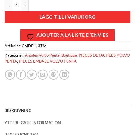
CMDPHKITM - Kit anode Magnésium Volvo Penta DPH mängd
LÄGG TILL I VARUKORG
AJOUTER À LA LISTE D’ENVIES
Artikelnr:
CMDPHKITM
Kategorier:
Anodes Volvo Penta
,
Boutique
,
PIECES DETACHEES VOLVO
PENTA
,
PIECES EMBASE VOLVO PENTA
BESKRIVNING
YTTERLIGARE INFORMATION
RECENSIONER (0)