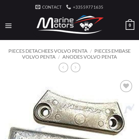
Skip
CONTACT
+33559771635
to
content
0
PIECES DETACHEES VOLVO PENTA
/
PIECES EMBASE
VOLVO PENTA
/
ANODES VOLVO PENTA
AJOUTER
À LA
LISTE
D’ENVIES