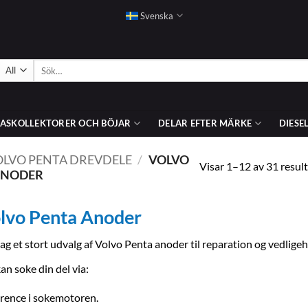
Svenska
Sök
efter:
ASKOLLEKTORER OCH BÖJAR
DELAR EFTER MÄRKE
DIESE
OLVO PENTA DREVDELE
/
VOLVO
Visar 1–12 av 31 result
ANODER
lvo Penta Anoder
g et stort udvalg af Volvo Penta anoder til reparation og vedligeh
an soke din del via:
rence i sokemotoren.