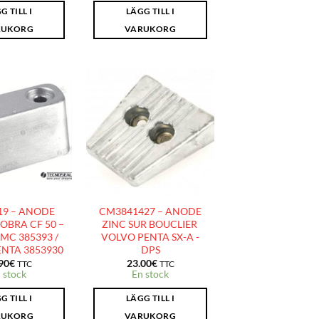
G TILL I
LÄGG TILL I
RUKORG
VARUKORG
AJOUTER
AJOUTER
À LA
À LA
LISTE
LISTE
D’ENVIES
D’ENVIES
19 – ANODE
CM3841427 – ANODE
OBRA CF 50 –
ZINC SUR BOUCLIER
MC 385393 /
VOLVO PENTA SX-A -
NTA 3853930
DPS
90
€
23.00
€
TTC
TTC
 stock
En stock
G TILL I
LÄGG TILL I
RUKORG
VARUKORG