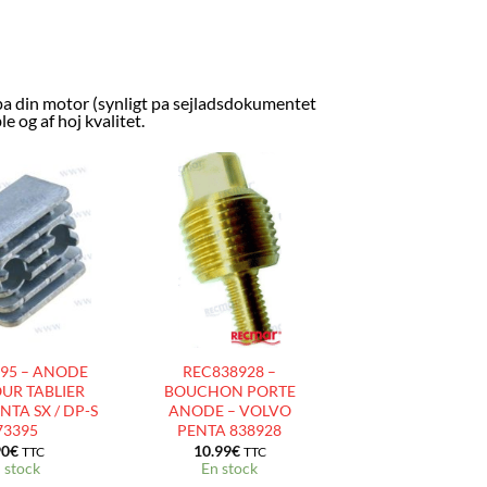
a din motor (synligt pa sejladsdokumentet
 og af hoj kvalitet.
AJOUTER
AJOUTER
À LA
À LA
LISTE
LISTE
D’ENVIES
D’ENVIES
95 – ANODE
REC838928 –
UR TABLIER
BOUCHON PORTE
TA SX / DP-S
ANODE – VOLVO
73395
PENTA 838928
90
€
10.99
€
TTC
TTC
 stock
En stock