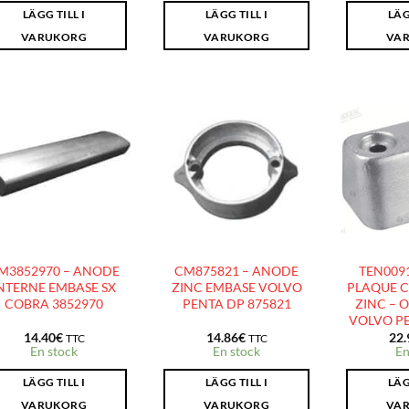
LÄGG TILL I
LÄGG TILL I
LÄG
VARUKORG
VARUKORG
VA
AJOUTER
AJOUTER
À LA
À LA
LISTE
LISTE
D’ENVIES
D’ENVIES
M3852970 – ANODE
CM875821 – ANODE
TEN009
NTERNE EMBASE SX
ZINC EMBASE VOLVO
PLAQUE C
COBRA 3852970
PENTA DP 875821
ZINC – O
VOLVO PE
14.40
€
14.86
€
22.
TTC
TTC
En stock
En stock
En
LÄGG TILL I
LÄGG TILL I
LÄG
VARUKORG
VARUKORG
VA