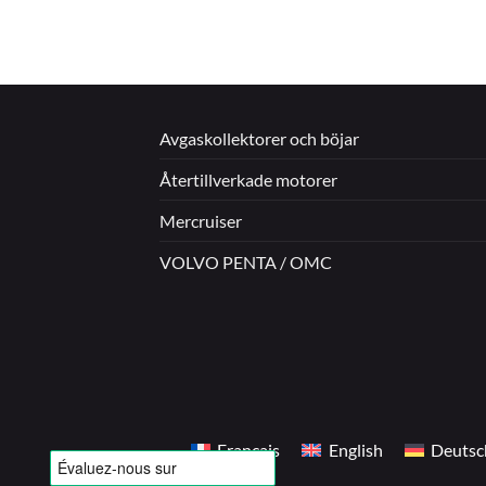
Avgaskollektorer och böjar
Återtillverkade motorer
Mercruiser
VOLVO PENTA / OMC
Français
English
Deutsc