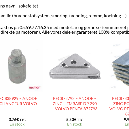
ns navn i sokefeltet
amilie (braendstofsystem, smoring, taending, remme, koelning …)
akt os pa 05.59.77.16.35 med model, ar og gerne serienummeret p
r direkte pa motoren). Alle vores dele er garanteret 100% kompatible
AJOUTER
AJOUTER
À LA
À LA
LISTE
LISTE
D’ENVIES
D’ENVIES
EC838929 – ANODE
REC872793 – ANODE –
REC8733
CHANGEUR VOLVO
ZINC – EMBASE DP 290
ZINC PO
– VOLVO PENTA 872793
VOLVO PEN
8
3.76
€
5.50
€
9.
TTC
TTC
En stock
En stock
En