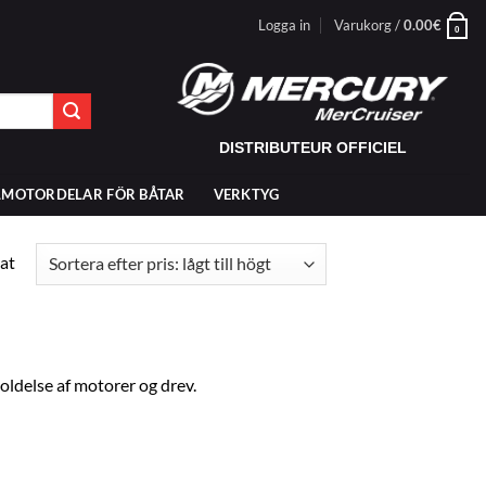
Logga in
Varukorg /
0.00
€
0
DISTRIBUTEUR OFFICIEL
LMOTORDELAR FÖR BÅTAR
VERKTYG
Sorterade
at
efter
pris:
lågt
till
högt
oldelse af motorer og drev.