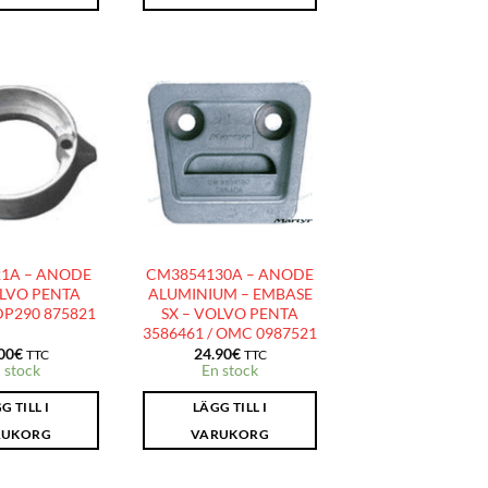
AJOUTER
AJOUTER
À LA
À LA
LISTE
LISTE
D’ENVIES
D’ENVIES
1A – ANODE
CM3854130A – ANODE
LVO PENTA
ALUMINIUM – EMBASE
DP290 875821
SX – VOLVO PENTA
3586461 / OMC 0987521
00
€
24.90
€
TTC
TTC
 stock
En stock
G TILL I
LÄGG TILL I
RUKORG
VARUKORG