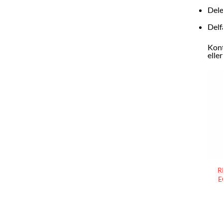
Dele
Delf
Kont
elle
R
E