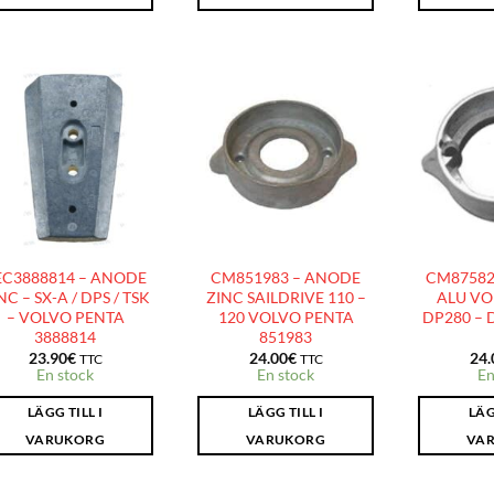
AJOUTER
AJOUTER
À LA
À LA
LISTE
LISTE
D’ENVIES
D’ENVIES
EC3888814 – ANODE
CM851983 – ANODE
CM87582
NC – SX-A / DPS / TSK
ZINC SAILDRIVE 110 –
ALU VO
– VOLVO PENTA
120 VOLVO PENTA
DP280 – 
3888814
851983
23.90
€
24.00
€
24.
TTC
TTC
En stock
En stock
En
LÄGG TILL I
LÄGG TILL I
LÄG
VARUKORG
VARUKORG
VA