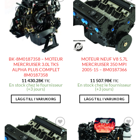
AJOUTER
AJOUTER
À LA
À LA
LISTE
LISTE
D’ENVIES
D’ENVIES
BK-8M0187358 – MOTEUR
MOTEUR NEUF V8 5.7L
MERCRUISER 3.0L TKS
MERCRUISER 350 MPI
ALPHA PLUS COMPLET
2005-15 – 8M0187366
8M0187358
11 430.28
€
11 507.98
€
TTC
TTC
En stock chez le fournisseur
En stock chez le fournisseur
(+3 jours)
(+3 jours)
LÄGG TILL I VARUKORG
LÄGG TILL I VARUKORG
AJOUTER
AJOUTER
À LA
À LA