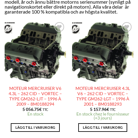
modell, år och ännu bättre motorns serienummer (synligt på
navigationskortet eller direkt på motorn). Alla våra delar
är
garanterade 100 % kompatibla och av högsta kvalitet.
AJOUTER
AJOUTER
À LA
À LA
LISTE
LISTE
D’ENVIES
D’ENVIES
MOTEUR MERCRUISER V6
MOTEUR MERCRUISER 4.3L
4.3L – 262 CID – VORTEC –
V6 – 262 CID – VORTEC –
TYPE GM262-LJT – 1996 À
TYPE GM262-LGT – 1996 À
2009 – 8M0188294
2001 – 8M0188293
5 056.75
€
5 157.96
€
TTC
TTC
En stock
En stock chez le fournisseur
(+3 jours)
LÄGG TILL I VARUKORG
LÄGG TILL I VARUKORG