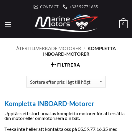
Skip
CONTACT
+33559771635
to
content
0
ÅTERTILLVERKADE MOTORER
/
KOMPLETTA
INBOARD-MOTORER
FILTRERA
Kompletta INBOARD-Motorer
Upptäck ett stort urval av kompletta motorer för att ersätta
din motor eller ommotorisera din båt.
Tveka inte heller att kontakta oss på 05.59.77.16.35 med