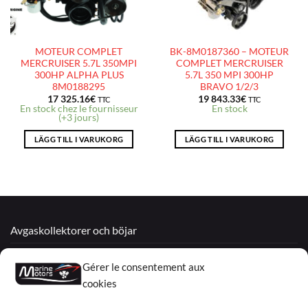
MOTEUR COMPLET
BK-8M0187360 – MOTEUR
MERCRUISER 5.7L 350MPI
COMPLET MERCRUISER
300HP ALPHA PLUS
5.7L 350 MPI 300HP
8M0188295
BRAVO 1/2/3
17 325.16
€
19 843.33
€
TTC
TTC
En stock chez le fournisseur
En stock
(+3 jours)
LÄGG TILL I VARUKORG
LÄGG TILL I VARUKORG
Avgaskollektorer och böjar
Återtillverkade motorer
Gérer le consentement aux
Mercruiser
cookies