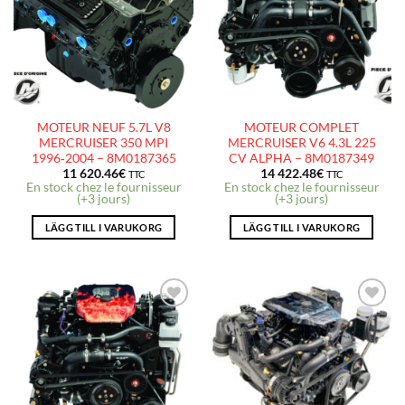
LISTE
LISTE
D’ENVIES
D’ENVIES
MOTEUR NEUF 5.7L V8
MOTEUR COMPLET
MERCRUISER 350 MPI
MERCRUISER V6 4.3L 225
1996‑2004 – 8M0187365
CV ALPHA – 8M0187349
11 620.46
€
14 422.48
€
TTC
TTC
En stock chez le fournisseur
En stock chez le fournisseur
(+3 jours)
(+3 jours)
LÄGG TILL I VARUKORG
LÄGG TILL I VARUKORG
AJOUTER
AJOUTER
À LA
À LA
LISTE
LISTE
D’ENVIES
D’ENVIES