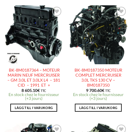
AJOUTER
AJOUTER
À LA
À LA
LISTE
LISTE
D’ENVIES
D’ENVIES
BK-8M0187364 – MOTEUR
BK-8M0187350 MOTEUR
MARIN NEUF MERCRUISER
COMPLET MERCRUISER
– GM 3.0L ET 3.0LX L4 – 181
3.0L TKS 130 CV –
CID – 1991 ET +
8M0187350
8 605.10
€
9 700.60
€
TTC
TTC
En stock chez le fournisseur
En stock chez le fournisseur
(+3 jours)
(+3 jours)
LÄGG TILL I VARUKORG
LÄGG TILL I VARUKORG